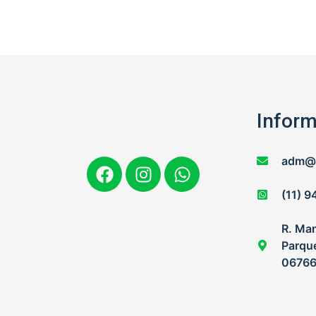
Infor
adm@r
(11) 
R. Ma
Parque
06766