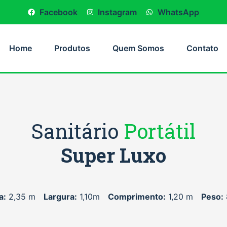
Facebook
Instagram
WhatsApp
Home
Produtos
Quem Somos
Contato
Sanitário
Portátil
Super Luxo
Melhor custo benefício do mercado, alta durabilidade, fácil e rápido de ser higienizado, maior espaço interno e Baixo custo de manutenção. Modelo com caixa de dejeto mictório e acessórios.
a:
2,35 m
Largura:
1,10m
Comprimento:
1,20 m
Peso: