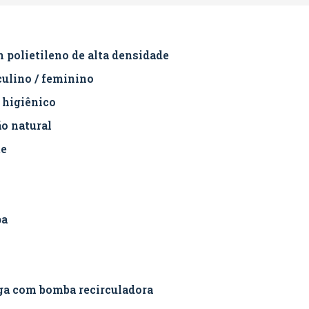
 polietileno de alta densidade
culino / feminino
 higiênico
o natural
te
pa
ga com bomba recirculadora