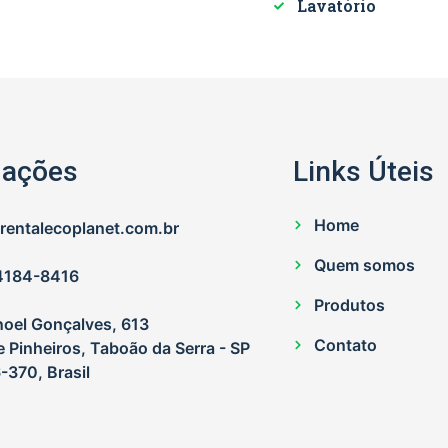
Lavatório
mações
Links Úteis
Home
entalecoplanet.com.br
Quem somos
94184-8416
Produtos
noel Gonçalves, 613
Contato
 Pinheiros, Taboão da Serra - SP
-370, Brasil