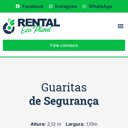
Facebook
Instagram
WhatsApp
Fale conosco
Guaritas
de Segurança
Melhor custo benefício do mercado, alta durabilidade, fácil e rápido de ser higienizado, maior espaço interno e Baixo custo de manutenção. Modelo com caixa de dejeto mictório e acessórios.
Altura:
2,12 m
Largura:
1,10m