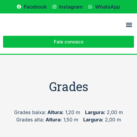
Facebook
Instagram
WhatsApp
Fale conosco
Grades
Melhor custo benefício do mercado, alta durabilidade, fácil e rápido de ser higienizado, maior espaço interno e Baixo custo de manutenção. Modelo com caixa de dejeto mictório e acessórios.
Grades baixa:
Altura:
1,20 m
Largura:
2,00 m
Grades alta:
Altura:
1,50 m
Largura:
2,00 m